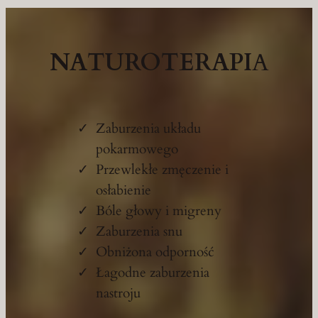
NATUROTERAPI
A
Zaburzenia układu
pokarmowego
Przewlekłe zmęczenie i
osłabienie
Bóle głowy i migreny
Zaburzenia snu
Obniżona odporność
Łagodne zaburzenia
nastroju