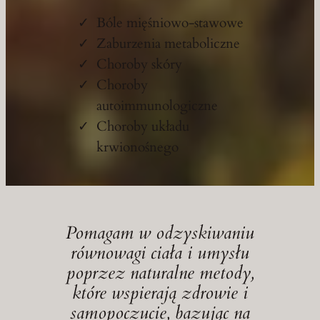
Bóle mięśniowo-stawowe
Zaburzenia metaboliczne
Choroby skóry
Choroby
autoimmunologiczne
Choroby układu
krwionośnego
Pomagam w odzyskiwaniu
równowagi ciała i umysłu
poprzez naturalne metody,
które wspierają zdrowie i
samopoczucie, bazując na